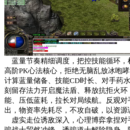
蓝量节奏精细调度，把控技能循环，
高阶PK心法核心，拒绝无脑乱放冰咆
计算蓝量储备、技能CD时长、对手药
刻留存法力开启魔法盾、释放抗拒火环
能、压低蓝耗，拉长对局续航。反观对
出，物资率先耗尽，不攻自破，以资源
虚实走位诱敌深入，心理博弈拿捏对
骗战士贸然冲锋、诱骗道士解除隐身，