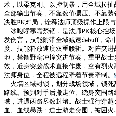
术，以柔克刚、以控制暴，用全域拉扯
全部输出节奏，不靠数值碾压、不靠装
决胜PK对局，诠释法师顶级操作上限
冰咆哮寒霜禁锢，是法师PK核心控
发伤害，技能附带全域减速debuff，
度、技能释放速度双重腰斩。对阵突进
地，禁锢野蛮冲撞突进节奏，重甲战士
效，近身突袭战术直接作废，空有烈火
法师身位，全程被远程牵着节奏牵制。
火墙区域封锁，划分战场领域，锁死
路线。预判对手后撤走位、绕身突围路
域，进退两路尽数封堵。战士强行穿越
血、血线暴跌；道士游走突围，被困火