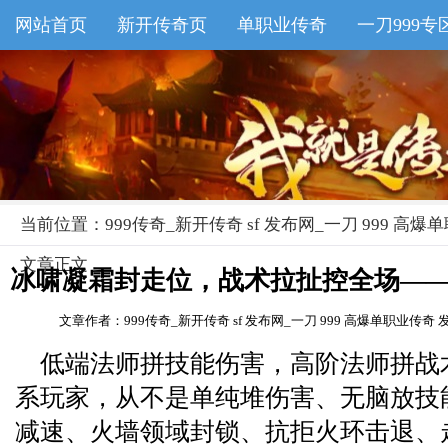
网站首页
新开传奇页
单职业传奇
一刀999专
999传奇-专业新开传奇 sf发布网
当前位置：
999传奇_新开传奇 sf 发布网_一刀 999 高
文章正文
冰啸凝霜封走位，战术拉扯控全场——
文章作者：999传奇_新开传奇 sf 发布网_一刀 999 高爆单职业传奇
发
法
低端法师拼技能伤害，高阶法师拼战
系玩家，从不是单纯堆伤害、无脑放技
减速、火墙领域封锁、抗拒火环击退、