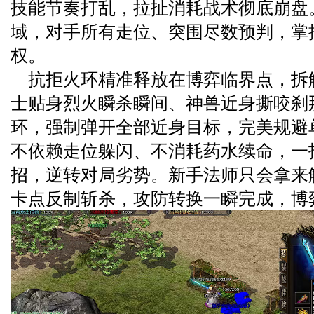
技能节奏打乱，拉扯消耗战术彻底崩盘
域，对手所有走位、突围尽数预判，掌
权。
抗拒火环精准释放在博弈临界点，拆
士贴身烈火瞬杀瞬间、神兽近身撕咬刹
环，强制弹开全部近身目标，完美规避
不依赖走位躲闪、不消耗药水续命，一
招，逆转对局劣势。新手法师只会拿来
卡点反制斩杀，攻防转换一瞬完成，博