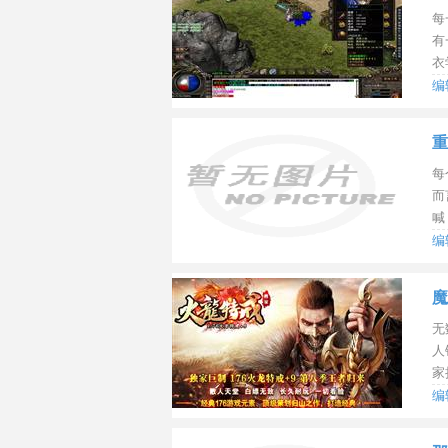
每
有
衣
编
间：
重
每
而
喊
编
间：
魔
无
人
家
编
间：