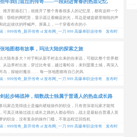
些年我们追过的传奇——一段刻进青春的热血记忆
、推开那扇石门，就推开了整个青春很多人的记忆里，都有这样一个
面：昏暗的网吧里，显示器泛着幽蓝的光，耳边是键盘噼里啪啦的声
和此起彼伏的呼喊声。屏幕上，一个穿着布衣的小
辑：999传奇_新开传奇 sf 发布网_一刀 999 高爆单职业传奇 发布时
2026-07-19 03:22:32
张地图都有故事，玛法大陆的探索之旅
法大陆有多大？对于刚从新手村走出来的你来说，可能比整个世界都
。从边界村出发，穿过比奇省，越过毒蛇谷，来到盟重土城，再深入
月岛，探秘封魔谷…… 每一张地图都有自己的风
辑：999传奇_新开传奇 sf 发布网_一刀 999 高爆单职业传奇 发布时
2026-07-14 12:19:04
剑起步铸战神，细数战士独属于普通人的热血成长路
多玩家总觉得战士是偏向硬核操作的职业，只有资深老玩家才能驾
，可真正体验过战士成长之路的人都会明白，战士是最贴合普通人英
梦的职业，没有复杂的操作门槛，不靠远程迂回投机
辑：999传奇_新开传奇 sf 发布网_一刀 999 高爆单职业传奇 发布时
2026-07-07 09:44:34