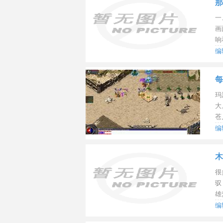
那
一
画
响
编
间：
每
玛
大
苍
编
间：
木
很
驭
雄
编
间：