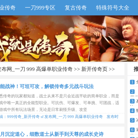
业传奇
一刀999专区
复古传奇
特殊符号大全
sf发布网
 发布网_一刀 999 高爆单职业传奇
>>
新开传奇页
>>
1
能战神！可坦可攻，解锁传奇多元战斗玩法
2
悉传奇的玩家都知道，战士从来不是只会近战平砍的简单职业，而是
历程
3
戏中唯一真正的全能型职业。可抗伤、可爆发、可单挑、可团战，适
诗
游戏中所有玩法场景，无论是日常刷怪升级、攻坚
4
辑：999传奇_新开传奇 sf 发布网_一刀 999 高爆单职业传奇 发布时
5
2026-08-08 10:25:41
6
月沉淀道心，细数道士从新手到天尊的成长史诗
道