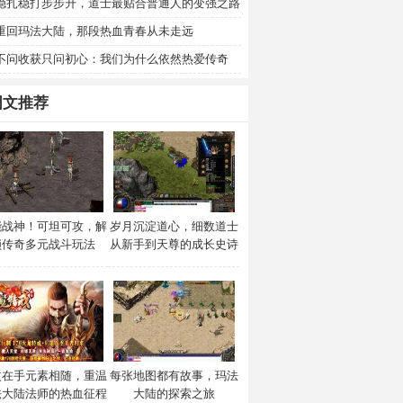
稳扎稳打步步升，道士最贴合普通人的变强之路
重回玛法大陆，那段热血青春从未走远
不问收获只问初心：我们为什么依然热爱传奇
图文推荐
能战神！可坦可攻，解
岁月沉淀道心，细数道士
锁传奇多元战斗玩法
从新手到天尊的成长史诗
杖在手元素相随，重温
每张地图都有故事，玛法
法大陆法师的热血征程
大陆的探索之旅