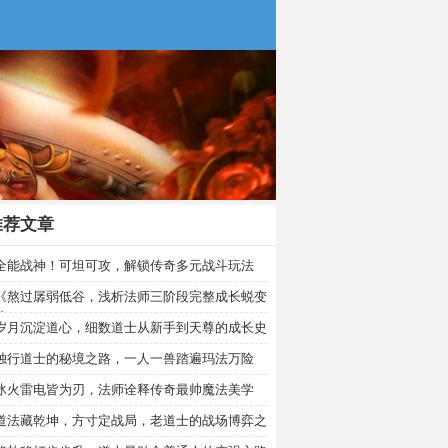
推荐文章
全能战神！可坦可攻，解锁传奇多元战斗玩法
《熬过孱弱低谷，浅析法师三阶段完整成长蜕变
》
岁月沉淀道心，细数道士从新手到天尊的成长史
独行道士的秘境之路，一人一兽踏遍玛法万险
冰火雷电皆为刃，法师诠释传奇最帅魔法美学
道法藏乾坤，方寸定战局，老道士的战场博弈之