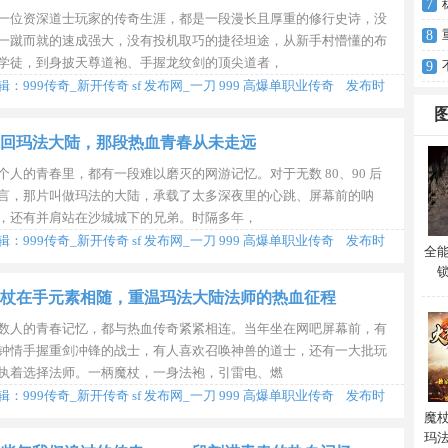
7
一位资深道士玩家的传奇生涯，都是一段漫长且厚重的修行史诗，没
8
一蹴而就的速成强大，没有投机取巧的捷径坦途，从新手村懵懂的布
学徒，到身披天尊道袍、手握龙纹剑的顶尖道者，
9
辑：999传奇_新开传奇 sf 发布网_一刀 999 高爆单职业传奇 发布时
2026-08-06 09:53:10
回玛法大陆，那段热血青春从未走远
个人的青春里，都有一段难以磨灭的网游记忆。对于无数 80、90 后
言，那片叫做玛法的大陆，承载了太多深夜里的心跳、屏幕前的呐
，还有并肩站在沙城城下的兄弟。时隔多年，
辑：999传奇_新开传奇 sf 发布网_一刀 999 高爆单职业传奇 发布时
全
2026-07-31 09:52:53
杖在手元素相随，重温玛法大陆法师的热血征程
数人的青春记忆，都与热血传奇紧紧相连。当年坐在网吧屏幕前，有
钟情手握重剑冲锋的战士，有人喜欢召唤神兽的道士，还有一大批玩
执着选择法师。一柄魔杖，一身法袍，引雷电、燃
辑：999传奇_新开传奇 sf 发布网_一刀 999 高爆单职业传奇 发布时
2026-07-24 09:43:05
魔
玛