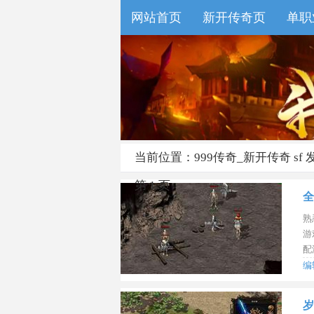
网站首页
新开传奇页
单职
999传奇-专业新开传奇 
当前位置：
999传奇_新开传奇 sf
第 1 页
全
熟
游
配
编
间：
岁