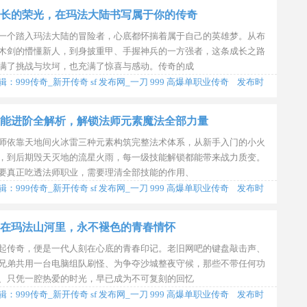
长的荣光，在玛法大陆书写属于你的传奇
一个踏入玛法大陆的冒险者，心底都怀揣着属于自己的英雄梦。从布
木剑的懵懂新人，到身披重甲、手握神兵的一方强者，这条成长之路
满了挑战与坎坷，也充满了惊喜与感动。传奇的成
辑：999传奇_新开传奇 sf 发布网_一刀 999 高爆单职业传奇 发布时
2026-07-02 11:28:46
能进阶全解析，解锁法师元素魔法全部力量
师依靠天地间火冰雷三种元素构筑完整法术体系，从新手入门的小火
，到后期毁天灭地的流星火雨，每一级技能解锁都能带来战力质变。
要真正吃透法师职业，需要理清全部技能的作用、
辑：999传奇_新开传奇 sf 发布网_一刀 999 高爆单职业传奇 发布时
2026-06-23 09:26:28
在玛法山河里，永不褪色的青春情怀
起传奇，便是一代人刻在心底的青春印记。老旧网吧的键盘敲击声、
兄弟共用一台电脑组队刷怪、为争夺沙城整夜守候，那些不带任何功
、只凭一腔热爱的时光，早已成为不可复刻的回忆
辑：999传奇_新开传奇 sf 发布网_一刀 999 高爆单职业传奇 发布时