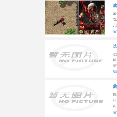
成
每
衣
充
编
间：
技
法
球
想
编
间：
藏
提
和
利
编