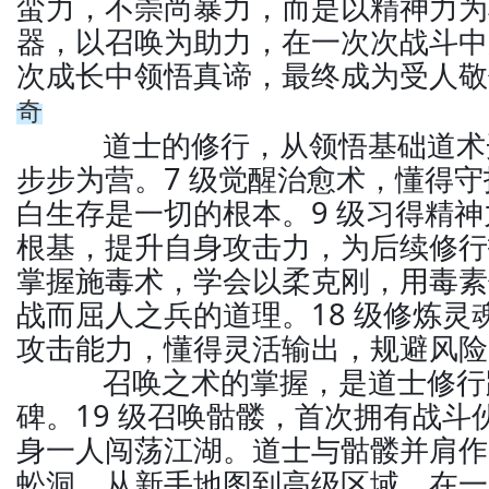
蛮力，不崇尚暴力，而是以精神力为
器，以召唤为助力，在一次次战斗中
次成长中领悟真谛，最终成为受人敬
奇
道士的修行，从领悟基础道术
步步为营。7 级觉醒治愈术，懂得
白生存是一切的根本。9 级习得精
根基，提升自身攻击力，为后续修行打
掌握施毒术，学会以柔克刚，用毒素
战而屈人之兵的道理。18 级修炼灵
攻击能力，懂得灵活输出，规避风险
召唤之术的掌握，是道士修行
碑。19 级召唤骷髅，首次拥有战斗
身一人闯荡江湖。道士与骷髅并肩作
蚣洞，从新手地图到高级区域，在一